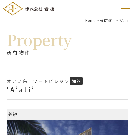
Home
所有物件
‘A’ali’i
Property
所有物件
オアフ島 ワードビレッジ
海外
‘A’ali’i
外観